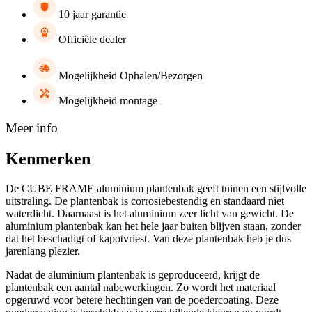
530
10 jaar garantie
x
530
Officiële dealer
x
600
mm
Mogelijkheid Ophalen/Bezorgen
hoeveelheid
Mogelijkheid montage
Meer info
Kenmerken
De CUBE FRAME aluminium plantenbak geeft tuinen een stijlvolle
uitstraling. De plantenbak is corrosiebestendig en standaard niet
waterdicht. Daarnaast is het aluminium zeer licht van gewicht. De
aluminium plantenbak kan het hele jaar buiten blijven staan, zonder
dat het beschadigt of kapotvriest. Van deze plantenbak heb je dus
jarenlang plezier.
Nadat de aluminium plantenbak is geproduceerd, krijgt de
plantenbak een aantal nabewerkingen. Zo wordt het materiaal
opgeruwd voor betere hechtingen van de poedercoating. Deze