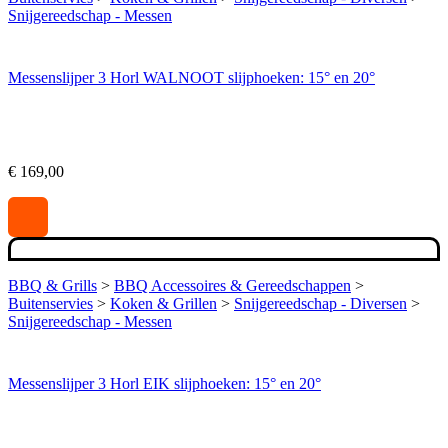
Snijgereedschap - Messen
Messenslijper 3 Horl WALNOOT slijphoeken: 15° en 20°
€
169,00
BBQ & Grills
>
BBQ Accessoires & Gereedschappen
>
Buitenservies
>
Koken & Grillen
>
Snijgereedschap - Diversen
>
Snijgereedschap - Messen
Messenslijper 3 Horl EIK slijphoeken: 15° en 20°