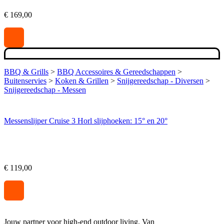
€
169,00
BBQ & Grills
>
BBQ Accessoires & Gereedschappen
>
Buitenservies
>
Koken & Grillen
>
Snijgereedschap - Diversen
>
Snijgereedschap - Messen
Messenslijper Cruise 3 Horl slijphoeken: 15° en 20°
€
119,00
Jouw partner voor high-end outdoor living. Van