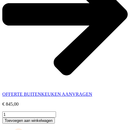
OFFERTE BUITENKEUKEN AANVRAGEN
€
845,00
Aluminium
Plantenbakken
Toevoegen aan winkelwagen
CUBE
FRAME