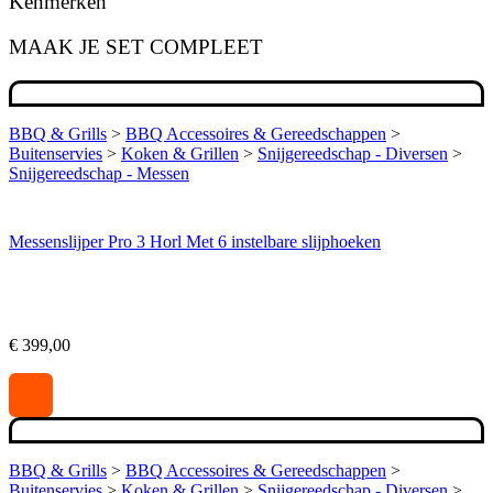
Kenmerken
MAAK JE SET COMPLEET
BBQ & Grills
>
BBQ Accessoires & Gereedschappen
>
Buitenservies
>
Koken & Grillen
>
Snijgereedschap - Diversen
>
Snijgereedschap - Messen
Messenslijper Pro 3 Horl Met 6 instelbare slijphoeken
€
399,00
BBQ & Grills
>
BBQ Accessoires & Gereedschappen
>
Buitenservies
>
Koken & Grillen
>
Snijgereedschap - Diversen
>