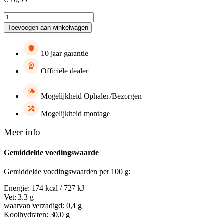
Born
to
Toevoegen aan winkelwagen
be
Wild
hoeveelheid
10 jaar garantie
Officiële dealer
Mogelijkheid Ophalen/Bezorgen
Mogelijkheid montage
Meer info
Gemiddelde voedingswaarde
Gemiddelde voedingswaarden per 100 g:
Energie: 174 kcal / 727 kJ
Vet: 3,3 g
waarvan verzadigd: 0,4 g
Koolhydraten: 30,0 g