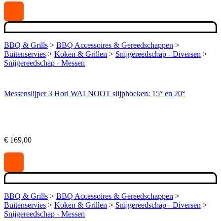
BBQ & Grills
>
BBQ Accessoires & Gereedschappen
>
Buitenservies
>
Koken & Grillen
>
Snijgereedschap - Diversen
>
Snijgereedschap - Messen
Messenslijper 3 Horl WALNOOT slijphoeken: 15° en 20°
€
169,00
BBQ & Grills
>
BBQ Accessoires & Gereedschappen
>
Buitenservies
>
Koken & Grillen
>
Snijgereedschap - Diversen
>
Snijgereedschap - Messen