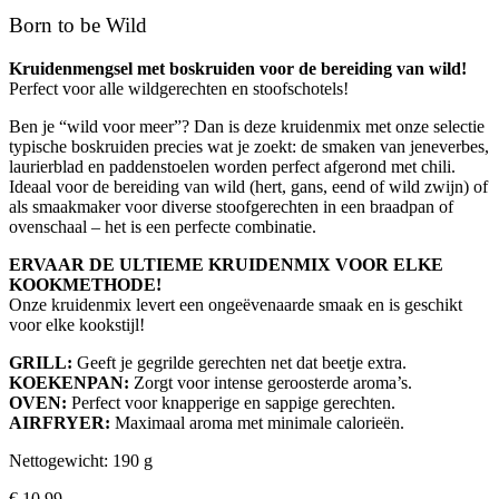
Born to be Wild
Kruidenmengsel met boskruiden voor de bereiding van wild!
Perfect voor alle wildgerechten en stoofschotels!
Ben je “wild voor meer”? Dan is deze kruidenmix met onze selectie
typische boskruiden precies wat je zoekt: de smaken van jeneverbes,
laurierblad en paddenstoelen worden perfect afgerond met chili.
Ideaal voor de bereiding van wild (hert, gans, eend of wild zwijn) of
als smaakmaker voor diverse stoofgerechten in een braadpan of
ovenschaal – het is een perfecte combinatie.
ERVAAR DE ULTIEME KRUIDENMIX VOOR ELKE
KOOKMETHODE!
Onze kruidenmix levert een ongeëvenaarde smaak en is geschikt
voor elke kookstijl!
GRILL:
Geeft je gegrilde gerechten net dat beetje extra.
KOEKENPAN:
Zorgt voor intense geroosterde aroma’s.
OVEN:
Perfect voor knapperige en sappige gerechten.
AIRFRYER:
Maximaal aroma met minimale calorieën.
Nettogewicht: 190 g
€
10,99