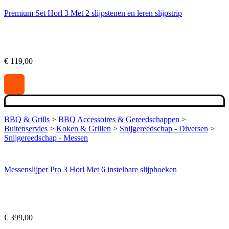
Premium Set Horl 3 Met 2 slijpstenen en leren slijpstrip
€
119,00
BBQ & Grills
>
BBQ Accessoires & Gereedschappen
>
Buitenservies
>
Koken & Grillen
>
Snijgereedschap - Diversen
>
Snijgereedschap - Messen
Messenslijper Pro 3 Horl Met 6 instelbare slijphoeken
€
399,00