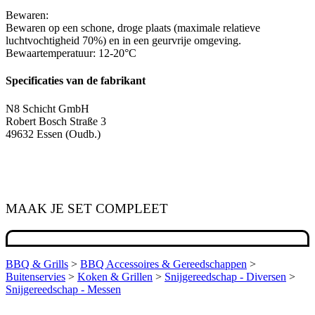
Bewaren:
Bewaren op een schone, droge plaats (maximale relatieve
luchtvochtigheid 70%) en in een geurvrije omgeving.
Bewaartemperatuur: 12-20°C
Specificaties van de fabrikant
N8 Schicht GmbH
Robert Bosch Straße 3
49632 Essen (Oudb.)
MAAK JE SET COMPLEET
BBQ & Grills
>
BBQ Accessoires & Gereedschappen
>
Buitenservies
>
Koken & Grillen
>
Snijgereedschap - Diversen
>
Snijgereedschap - Messen