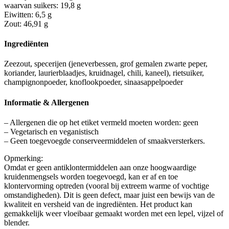
waarvan suikers: 19,8 g
Eiwitten: 6,5 g
Zout: 46,91 g
Ingrediënten
Zeezout, specerijen (jeneverbessen, grof gemalen zwarte peper,
koriander, laurierblaadjes, kruidnagel, chili, kaneel), rietsuiker,
champignonpoeder, knoflookpoeder, sinaasappelpoeder
Informatie & Allergenen
– Allergenen die op het etiket vermeld moeten worden: geen
– Vegetarisch en veganistisch
– Geen toegevoegde conserveermiddelen of smaakversterkers.
Opmerking:
Omdat er geen antiklontermiddelen aan onze hoogwaardige
kruidenmengsels worden toegevoegd, kan er af en toe
klontervorming optreden (vooral bij extreem warme of vochtige
omstandigheden). Dit is geen defect, maar juist een bewijs van de
kwaliteit en versheid van de ingrediënten. Het product kan
gemakkelijk weer vloeibaar gemaakt worden met een lepel, vijzel of
blender.