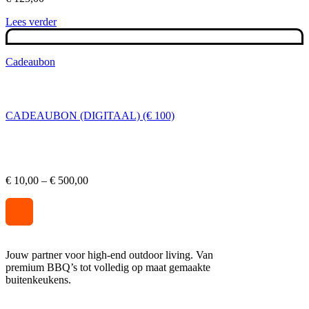
Lees verder
Cadeaubon
CADEAUBON (DIGITAAL) (€ 100)
Prijsklasse:
€
10,00
–
€
500,00
€ 10,00
tot
€ 500,00
Jouw partner voor high-end outdoor living. Van
premium BBQ’s tot volledig op maat gemaakte
buitenkeukens.