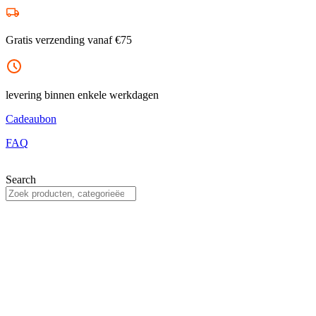
Ga
naar
de
Gratis verzending vanaf €75
inhoud
levering binnen enkele werkdagen
Cadeaubon
FAQ
Search