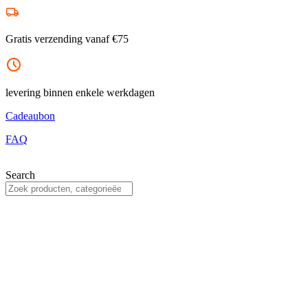
Ga
naar
de
Gratis verzending vanaf €75
inhoud
levering binnen enkele werkdagen
Cadeaubon
FAQ
Search