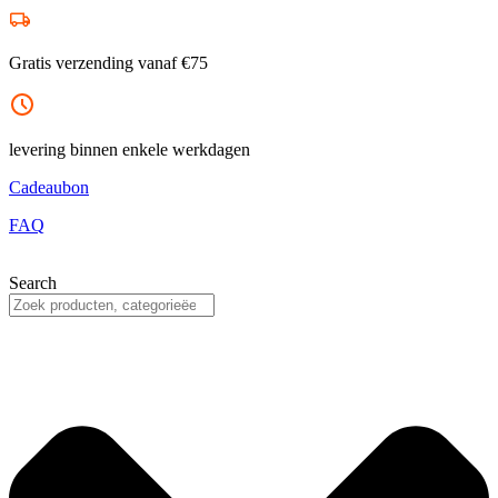
Ga
naar
de
Gratis verzending vanaf €75
inhoud
levering binnen enkele werkdagen
Cadeaubon
FAQ
Search