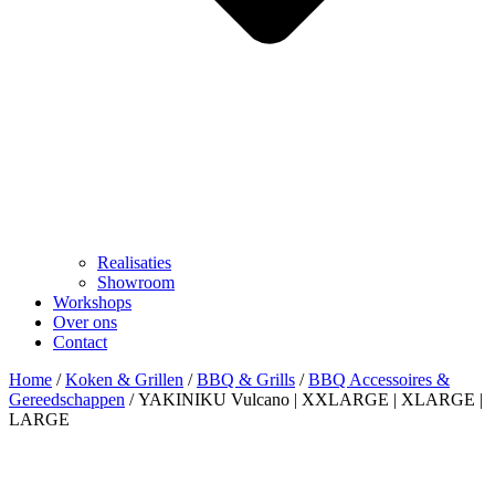
Realisaties
Showroom
Workshops
Over ons
Contact
Home
/
Koken & Grillen
/
BBQ & Grills
/
BBQ Accessoires &
Gereedschappen
/ YAKINIKU Vulcano | XXLARGE | XLARGE |
LARGE